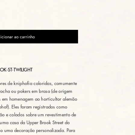
icionar ao carrinho
OK-ST-TWILIGHT
lores de kniphofia coloridas, comumente
tocha ou pokers em brasa (de origem
s em homenagem ao horticultor alemão
hof). Eles foram registrados como
ão e colados sobre um revestimento de
uma casa da Upper Brook Street do
omo uma decoração personalizada. Para