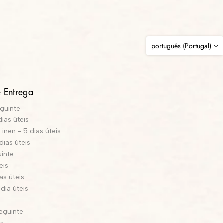
português (Portugal)
 Entrega
eguinte
dias úteis
inen - 5 dias úteis
dias úteis
uinte
eis
as úteis
dia úteis
s
seguinte
is