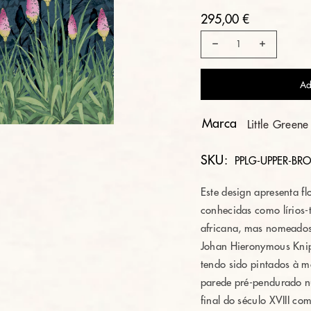
295,00 €
Ad
Marca
Little Greene
SKU:
PPLG-UPPER-BRO
Este design apresenta f
conhecidas como lírios-
africana, mas nomeado
Johan Hieronymous Knip
tendo sido pintados à m
parede pré-pendurado n
final do século XVIII c