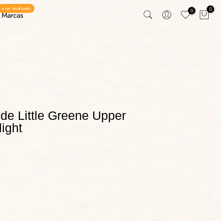
a ser atualizado
0
0
Marcas
de Little Greene Upper
light