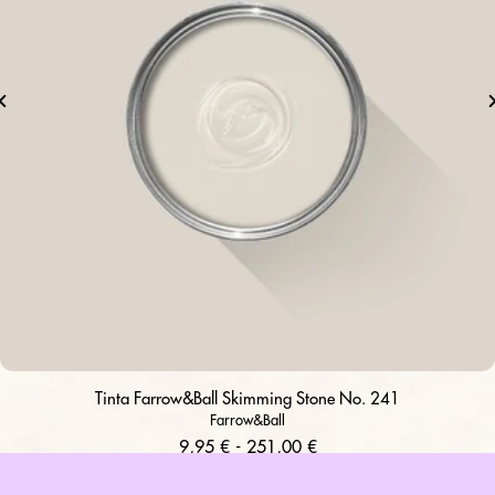
Tinta Farrow&Ball Skimming Stone No. 241
Farrow&Ball
9,95 € - 251,00 €