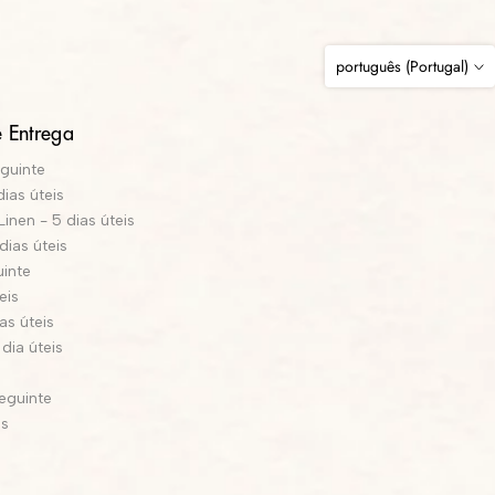
português (Portugal)
 Entrega
eguinte
dias úteis
inen - 5 dias úteis
dias úteis
uinte
eis
as úteis
dia úteis
s
seguinte
is