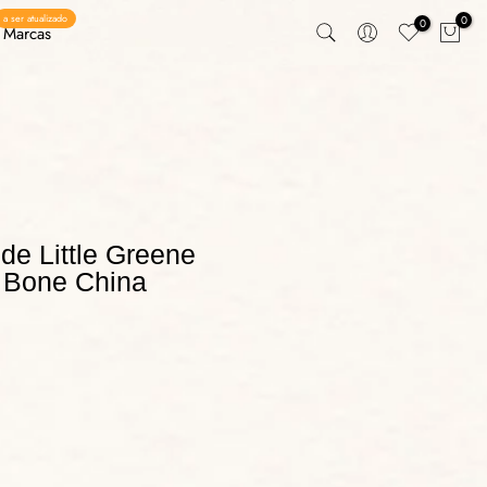
a ser atualizado
0
0
Marcas
de Little Greene
 Bone China