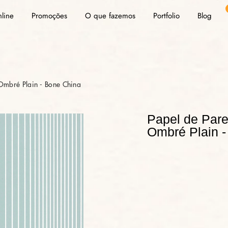
nline
Promoções
O que fazemos
Portfolio
Blog
 Ombré Plain - Bone China
Papel de Pare
Ombré Plain -