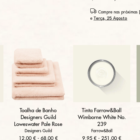
Compre nas próximas [
Terça, 25 Agosto
e
Toalha de Banho
Tinta Farrow&Ball
Designers Guild
Wimborne White No.
Loweswater Pale Rose
239
Designers Guild
Farrow&Ball
12,00 € - 68,00 €
9,95 € - 251,00 €