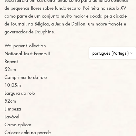
seda retrata um cavaleiro tendo como pano de fundo centenas
de pequenas flores sobre fundo escuro. Foi feita no século XV
como parte de um conjunto muito maior e doada pela cidade
de Tournai, na Bélgica, a Jean de Daillon, um nobre francês e
governador de Dauphine.
Wallpaper Collection
português (Portugal)
National Trust Papers II
Repeat
52cm
Comprimento do rolo
10,05m
Largura do rolo
52cm
Limpeza
Lavável
Como aplicar
Colocar cola na parede