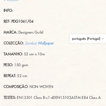
INFO:
REF: PDG1061/04
MARCA:
Designers Guild
português (Portugal)
COLECÇÃO:
Zardozi
Wallpaper
TAMANHO:
52 cm x 10m
PESO:
150 gsm
REPEAT:
52
cm
COMPOSIÇÃO
: NON-WOVEN
TESTES:
EN13501 Class B-s1-d0
EN15102
ASTM E84 Class
A