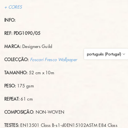
+ CORES
INFO:
REF:
PDG1090/05
MARCA:
Designers Guild
português (Portugal)
COLECÇÃO:
Foscari Fresco Wallpaper
TAMANHO:
52 cm x 10m
PESO:
175 gsm
REPEAT:
61
cm
COMPOSIÇÃO
: NON-WOVEN
TESTES:
EN13501 Class B-s1-d0
EN15102
ASTM E84 Class